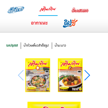
ผงปรุงรส
น้ำก๋วยเตี๋ยวสำเร็จรูป
น้ำมะนาว