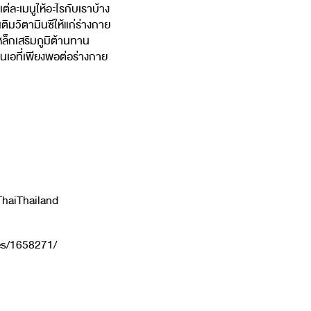
ต่ละเมนูให้อะไรกับเราบ้าง
ิมวิตามินซีให้แก่ร่างกาย
หล็กเสริมภูมิต้านทาน
ินเอที่เพียงพอต่อร่างกาย
ThaiThailand
es/1658271/