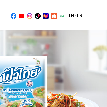
TH
EN
/