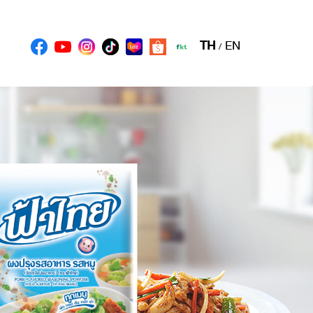
TH
EN
/