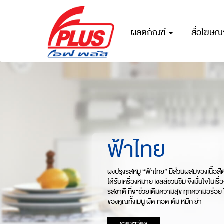
ผลิตภัณฑ์
สื่อโฆษ
ฟ้าไทย
ผงปรุงรสหมู “ฟ้าไทย” มีส่วนผสมของเนื้อสัตว
ได้รับเครื่องหมาย เชลล์ชวนชิม จึงมั่นใจในเ
รสชาติ ที่จะช่วยเติมความสุข ทุกความอร่อย 
ของคุณทั้งเมนู ผัด ทอด ต้ม หมัก ยำ