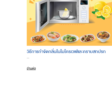
วิธีการกำจัดกลิ่นในไมโครเวฟและคราบสกปรก
...
อ่านต่อ