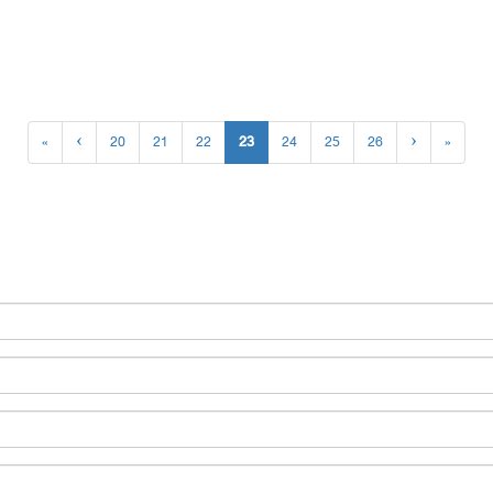
«
‹
20
21
22
23
24
25
26
›
»