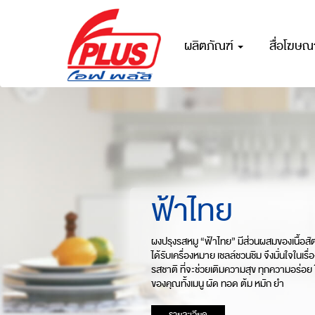
ผลิตภัณฑ์
สื่อโฆษ
ฟ้าไทย
ผงปรุงรสหมู “ฟ้าไทย” มีส่วนผสมของเนื้อสัตว
ได้รับเครื่องหมาย เชลล์ชวนชิม จึงมั่นใจในเ
รสชาติ ที่จะช่วยเติมความสุข ทุกความอร่อย 
ของคุณทั้งเมนู ผัด ทอด ต้ม หมัก ยำ