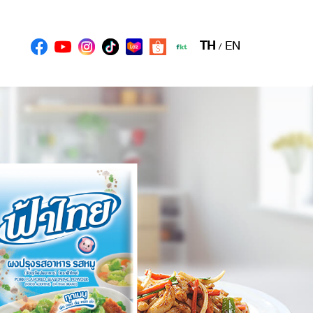
TH
EN
/