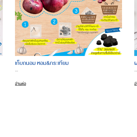
เก็บถนอม หอม&กระเทียม
ผ
...
..
อ่านต่อ
อ