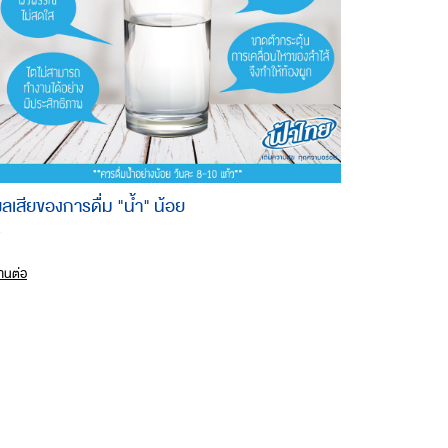
ลเสียของการดื่ม "น้ำ" น้อย
.
่านต่อ