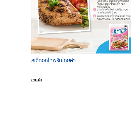
สเต๊กอกไก่พริกไทยดำ
...
อ่านต่อ