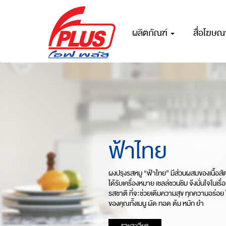
ผลิตภัณฑ์
สื่อโฆษ
ฟ้าไทย
ผงปรุงรสหมู “ฟ้าไทย” มีส่วนผสมของเนื้อสัตว
ได้รับเครื่องหมาย เชลล์ชวนชิม จึงมั่นใจในเ
รสชาติ ที่จะช่วยเติมความสุข ทุกความอร่อย 
ของคุณทั้งเมนู ผัด ทอด ต้ม หมัก ยำ