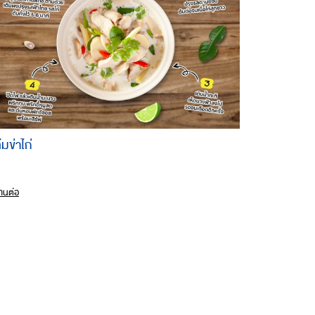
้มข่าไก่
.
่านต่อ