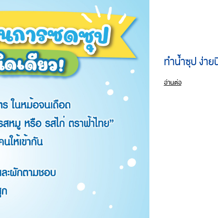
ทำน้ำซุป ง่ายน
อ่านต่อ