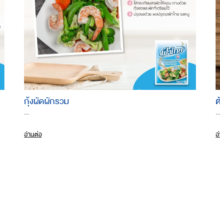
กุ้งผัดผักรวม
ต
...
..
อ่านต่อ
อ