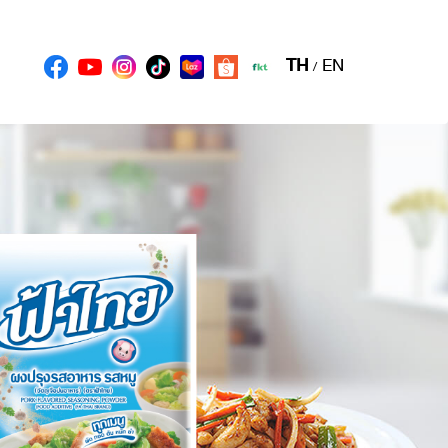
TH
EN
/